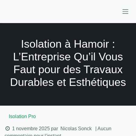
Se rendre au contenu
Isolation à Hamoir :
L’Entreprise Qu’il Vous
Faut pour des Travaux
Durables et Esthétiques
Isolation Pro
1 novembre 2025
par
Nicolas Sonck
| Aucun
commentaire pour l'instant