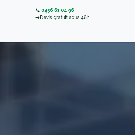
Se rendre au contenu
📞
0456 61 04 96
➡️
Devis gratuit sous 48h
Page d'accueil
Nos services
Zones d’